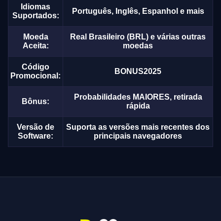
Idiomas
Português, Inglês, Espanhol e mais
Suportados:
Moeda
Real Brasileiro (BRL) e várias outras
Aceita:
moedas
Código
BONUS2025
Promocional:
Probabilidades MAIORES, retirada
Bônus:
rápida
Versão de
Suporta as versões mais recentes dos
Software:
principais navegadores