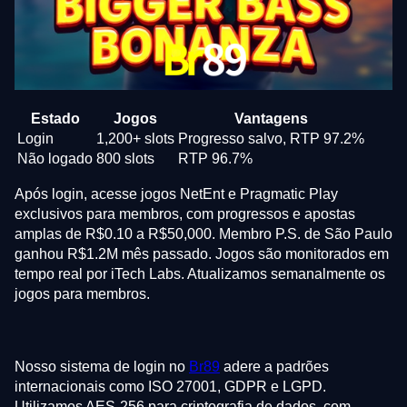
Estado
Jogos
Vantagens
Login
1,200+ slots
Progresso salvo, RTP 97.2%
Não logado
800 slots
RTP 96.7%
Após login, acesse jogos NetEnt e Pragmatic Play
exclusivos para membros, com progressos e apostas
amplas de R$0.10 a R$50,000. Membro P.S. de São Paulo
ganhou R$1.2M mês passado. Jogos são monitorados em
tempo real por iTech Labs. Atualizamos semanalmente os
jogos para membros.
Nosso sistema de login no
Br89
adere a padrões
internacionais como ISO 27001, GDPR e LGPD.
Utilizamos AES-256 para criptografia de dados, com