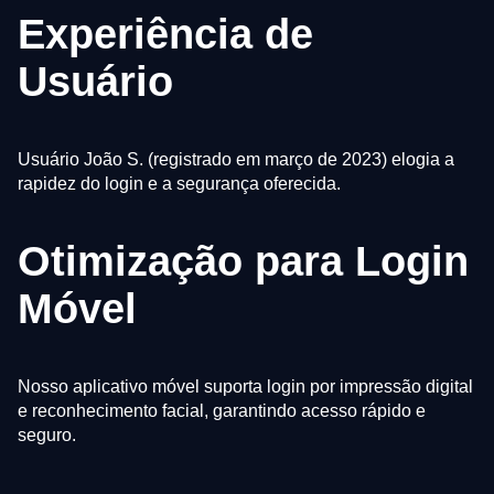
Experiência de
Usuário
Usuário João S. (registrado em março de 2023) elogia a
rapidez do login e a segurança oferecida.
Otimização para Login
Móvel
Nosso aplicativo móvel suporta login por impressão digital
e reconhecimento facial, garantindo acesso rápido e
seguro.