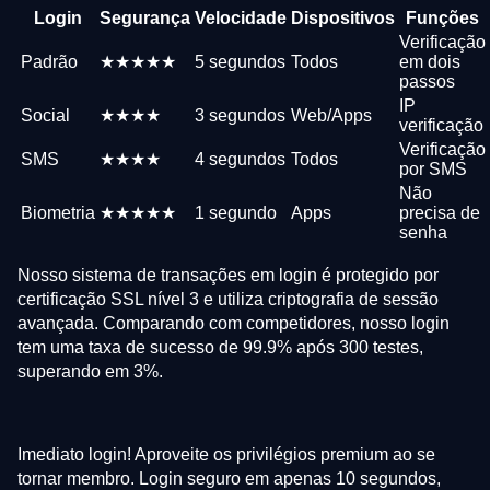
Login
Segurança
Velocidade
Dispositivos
Funções
Verificação
Padrão
★★★★★
5 segundos
Todos
em dois
passos
IP
Social
★★★★
3 segundos
Web/Apps
verificação
Verificação
SMS
★★★★
4 segundos
Todos
por SMS
Não
Biometria
★★★★★
1 segundo
Apps
precisa de
senha
Nosso sistema de transações em login é protegido por
certificação SSL nível 3 e utiliza criptografia de sessão
avançada. Comparando com competidores, nosso login
tem uma taxa de sucesso de 99.9% após 300 testes,
superando em 3%.
Imediato login! Aproveite os privilégios premium ao se
tornar membro. Login seguro em apenas 10 segundos,