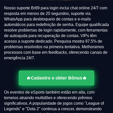
Nosso suporte Br89 para login inclui chat online 24/7 com
resposta em menos de 20 segundos, suporte via
WhatsApp para desbloqueio de contas e e-mails
automáticos para redefinição de senha. Equipe qualificada
resolve problemas de login rapidamente, com ferramentas
de autoajuda para recuperação de contas. VIPs têm
acesso a suporte dedicado. Pesquisa mostra 97.5% de
problemas resolvidos na primeira tentativa. Melhoramos
processos com base em feedbacks, oferecendo canais de
emergência 24/7.
🔥Cadastro e obter Bônus🔥
Os eventos de eSports também estão em alta, com
torneios atraindo multidões e oferecendo prêmios
significativos. A popularidade de jogos como "League of
Legends" e "Dota 2" continua a crescer, demonstrando