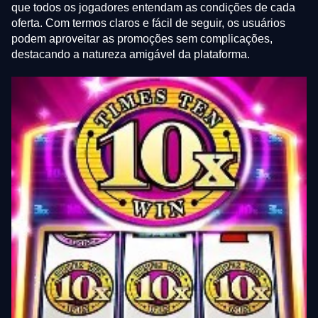
que todos os jogadores entendam as condições de cada
oferta. Com termos claros e fácil de seguir, os usuários
podem aproveitar as promoções sem complicações,
destacando a natureza amigável da plataforma.