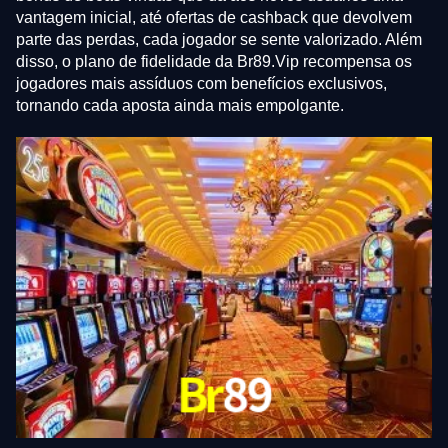
vantagem inicial, até ofertas de cashback que devolvem
parte das perdas, cada jogador se sente valorizado. Além
disso, o plano de fidelidade da Br89.Vip recompensa os
jogadores mais assíduos com benefícios exclusivos,
tornando cada aposta ainda mais empolgante.