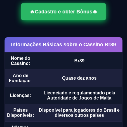
🔥Cadastro e obter Bônus🔥
Informações Básicas sobre o Cassino Br89
Nome do
Br89
Cassino:
Ano de
Quase dez anos
Fundação:
Licenciado e regulamentado pela
Licenças:
Autoridade de Jogos de Malta
Países
Disponível para jogadores do Brasil e
Disponíveis:
diversos outros países