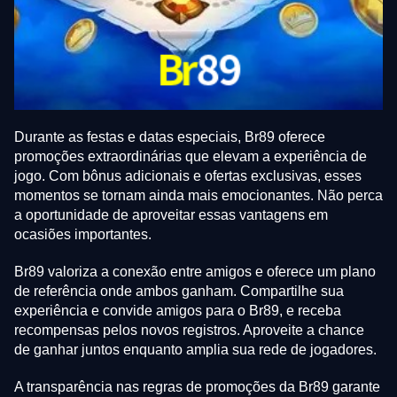
Durante as festas e datas especiais, Br89 oferece
promoções extraordinárias que elevam a experiência de
jogo. Com bônus adicionais e ofertas exclusivas, esses
momentos se tornam ainda mais emocionantes. Não perca
a oportunidade de aproveitar essas vantagens em
ocasiões importantes.
Br89 valoriza a conexão entre amigos e oferece um plano
de referência onde ambos ganham. Compartilhe sua
experiência e convide amigos para o Br89, e receba
recompensas pelos novos registros. Aproveite a chance
de ganhar juntos enquanto amplia sua rede de jogadores.
A transparência nas regras de promoções da Br89 garante