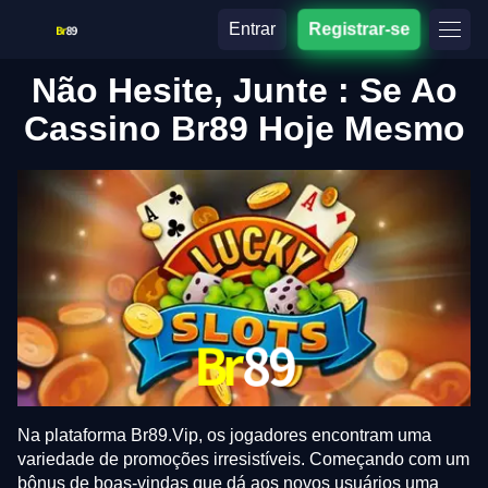
Entrar
Registrar-se
Não Hesite, Junte : Se Ao
Cassino Br89 Hoje Mesmo
Na plataforma Br89.Vip, os jogadores encontram uma
variedade de promoções irresistíveis. Começando com um
bônus de boas-vindas que dá aos novos usuários uma